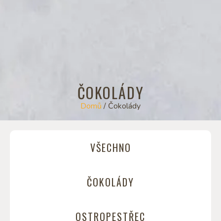
ČOKOLÁDY
Domů
/ Čokolády
VŠECHNO
ČOKOLÁDY
OSTROPESTŘEC