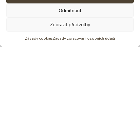
Odmítnout
Zobrazit předvolby
Věděli jste, že Štěpánka dělá krom čokolád
i Pobyty ve tmě? Již 15 let
Zásady cookies
Zásady zpracování osobních údajů
Zjistit víc o tmě
NAPIŠ MI