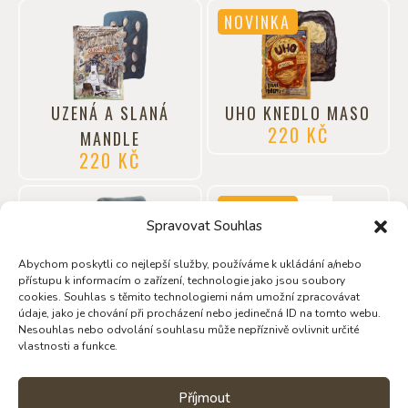
NOVINKA
UZENÁ A SLANÁ
UHO KNEDLO MASO
220
KČ
MANDLE
220
KČ
NOVINKA
Spravovat Souhlas
Abychom poskytli co nejlepší služby, používáme k ukládání a/nebo
přístupu k informacím o zařízení, technologie jako jsou soubory
TUREK COFFEELOVE
TUREK 70% – KRÉM
cookies. Souhlas s těmito technologiemi nám umožní zpracovávat
údaje, jako je chování při procházení nebo jedinečná ID na tomto webu.
220
KČ
NA LŽIČKU
Nesouhlas nebo odvolání souhlasu může nepříznivě ovlivnit určité
159
KČ
vlastnosti a funkce.
Zobrazit další
Příjmout