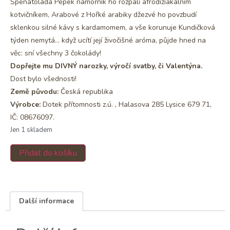
Špenátoláda Pepek námořník ho rozpálí afrodiziakálním
kotvičníkem, Arabové z Hořké arabiky džezvé ho povzbudí
sklenkou silné kávy s kardamomem, a vše korunuje Kundičková
týden nemytá… když ucítí její živočišné aróma, půjde hned na
věc: sní všechny 3 čokolády!
Dopřejte mu DIVNÝ narozky, výročí svatby, či Valentýna.
Dost bylo všednosti!
Země původu:
Česká republika
Výrobce:
Dotek přítomnosti z.ú. , Halasova 285 Lysice 679 71,
IČ: 08676097.
Jen 1 skladem
Přidat do košíku
Další informace