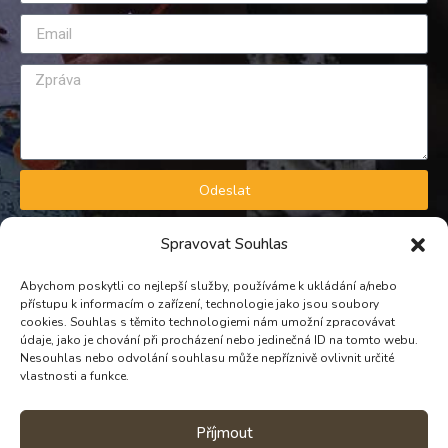
Odeslat
GDPR A OBCHODNÍ PODMÍNKY
Spravovat Souhlas
Zásady zpracování osobních údajů
Obchodní podmínky
Abychom poskytli co nejlepší služby, používáme k ukládání a/nebo
přístupu k informacím o zařízení, technologie jako jsou soubory
KONTAKT
cookies. Souhlas s těmito technologiemi nám umožní zpracovávat
údaje, jako je chování při procházení nebo jedinečná ID na tomto webu.
Nesouhlas nebo odvolání souhlasu může nepříznivě ovlivnit určité
TELEFON
vlastnosti a funkce.
PROVOZNÍ: +420 739 298 721
Příjmout
EMAIL