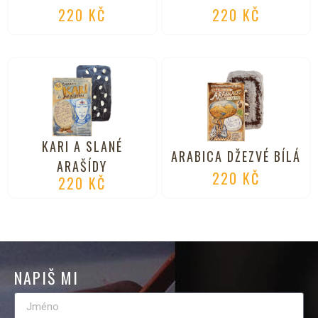
220
KČ
220
KČ
KARI A SLANÉ
ARABICA DŽEZVÉ BÍLÁ
ARAŠÍDY
220
KČ
220
KČ
NAPIŠ MI