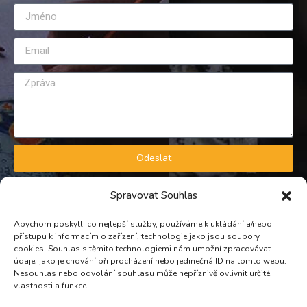
Odeslat
GDPR A OBCHODNÍ PODMÍNKY
Spravovat Souhlas
Zásady zpracování osobních údajů
Obchodní podmínky
Abychom poskytli co nejlepší služby, používáme k ukládání a/nebo
přístupu k informacím o zařízení, technologie jako jsou soubory
KONTAKT
cookies. Souhlas s těmito technologiemi nám umožní zpracovávat
údaje, jako je chování při procházení nebo jedinečná ID na tomto webu.
Nesouhlas nebo odvolání souhlasu může nepříznivě ovlivnit určité
TELEFON
vlastnosti a funkce.
PROVOZNÍ: +420 739 298 721