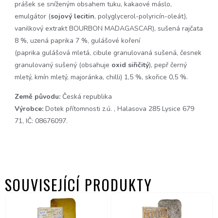
prášek se sníženým obsahem tuku, kakaové máslo,
emulgátor (
sojový lecitin
, polyglycerol-polyricín-oleát),
vanilkový extrakt BOURBON MADAGASCAR), sušená rajčata
8 %, uzená paprika 7 %, gulášové koření
(paprika gulášová mletá, cibule granulovaná sušená, česnek
granulovaný sušený (obsahuje
oxid siřičitý
), pepř černý
mletý, kmín mletý, majoránka, chilli) 1,5 %, skořice 0,5 %.
Země původu:
Česká republika
Výrobce:
Dotek přítomnosti z.ú. , Halasova 285 Lysice 679
71, IČ: 08676097.
SOUVISEJÍCÍ PRODUKTY