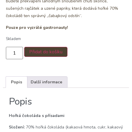
budete překvapeni lahodným snoubením chuti skořice,
sušených rajčátek a uzené papriky, která dodává hořké 70%
čokoládě ten správný „čabajkový odstín“.
Pouze pro vyzrálé gastronauty!
Skladem
Přidat do košíku
Popis
Další informace
Popis
Hořká čokoláda s přísadami
Složení:
70% hořká čokoláda (kakaová hmota, cukr, kakaový