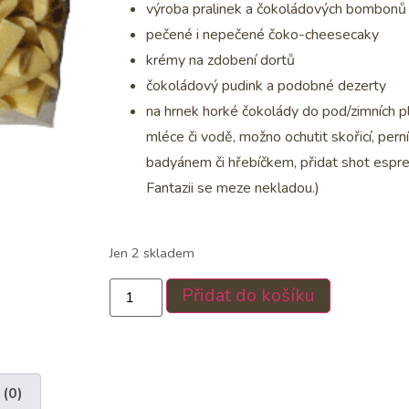
výroba pralinek a čokoládových bombonů
pečené i nepečené čoko-cheesecaky
krémy na zdobení dortů
čokoládový pudink a podobné dezerty
na hrnek horké čokolády do pod/zimních p
mléce či vodě, možno ochutit skořicí, per
badyánem či hřebíčkem, přidat shot espre
Fantazii se meze nekladou.)
Jen 2 skladem
Přidat do košíku
 (0)