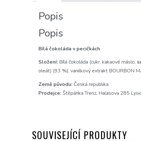
Popis
Popis
Bílá čokoláda v pecičkách
Složení:
Bílá čokoláda (cukr, kakaové máslo,
s
oleát) (93 %), vanilkový extrakt BOURBO
Země původu:
Česká republika
Prodejce:
Štěpánka Trenz, Halasova 285 Lys
SOUVISEJÍCÍ PRODUKTY