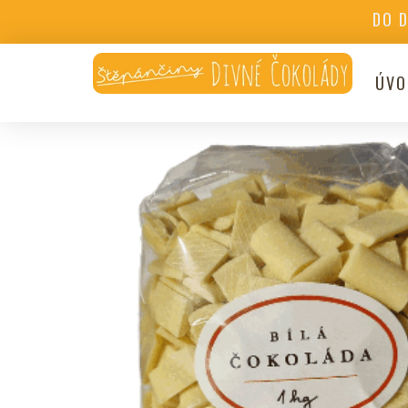
DO 
ÚVO