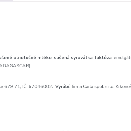
ušené plnotučné mléko
,
sušená syrovátka
,
laktóza
, emulgát
N MADAGASCAR).
ice 679 71, IČ: 67046002.
Vyrábí:
firma Carla spol. s.r.o. Krk