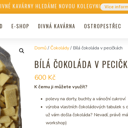
DIVNÉ KAVÁRNY HLEDÁME NOVOU KOLEGYNI
Více infor
D
E-SHOP
DIVNÁ KAVÁRNA
OSTROPESTŘEC
Domů
/
Čokolády
/ Bílá čokoláda v pecičkách
BÍLÁ ČOKOLÁDA V PECIČ
600
Kč
K čemu ji můžete využít?
polevy na dorty, buchty a vánoční cukroví
výroba vlastních čokoládových tabulek s d
už vám došla čokoláda? Nevadí, právě máte
workshop)