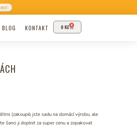
mací
0
0
Kč
BLOG
KONTAKT
KÁCH
ětmi (zakoupili jste sadu na domácí výrobu, ale
 šanci ji doplnit za super cenu a zopakovat