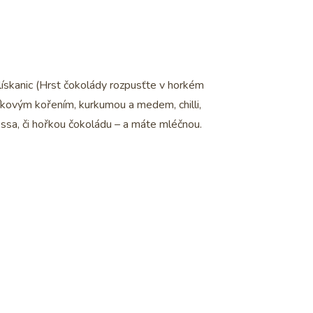
lískanic (Hrst čokolády rozpusťte v horkém
níkovým kořením, kurkumou a medem, chilli,
ssa, či hořkou čokoládu – a máte mléčnou.