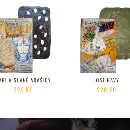
ARI A SLANÉ ARAŠÍDY
JOSÉ NAVY
220
KČ
220
KČ