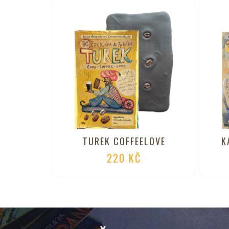
TUREK COFFEELOVE
K
220
KČ