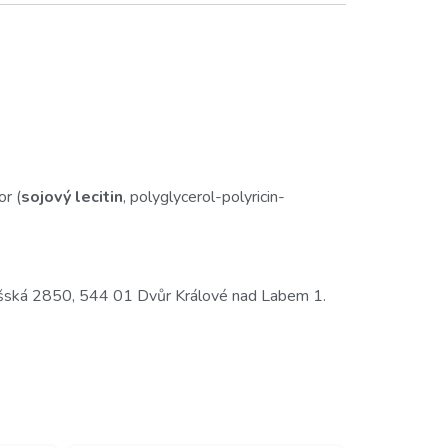
or (
sojový lecitin
, polyglycerol-polyricin-
onošská 2850, 544 01 Dvůr Králové nad Labem 1.