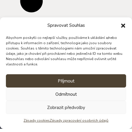
Spravovat Souhlas
Abychom poskytli co nejlepší služby, používáme k ukládání a/nebo
přístupu k informacím o zařízení, technologie jako jsou soubory
cookies. Souhlas s těmito technologiemi nám umožní zpracovávat
údaje, jako je chování při procházení nebo jedinečná ID na tomto webu.
Nesouhlas nebo odvolání souhlasu může nepříznivě ovlivnit určité
vlastnosti a funkce.
Příjmout
Odmítnout
Zobrazit předvolby
Věděli jste, že Štěpánka dělá krom čokolád
i Pobyty ve tmě? Již 15 let
Zásady cookies
Zásady zpracování osobních údajů
Zjistit víc o tmě