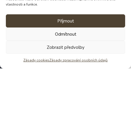
vlastnosti a funkce.
NAPIŠ MI
Příjmout
Odmítnout
Zobrazit předvolby
Věděli jste, že Štěpánka dělá krom čokolád
i Pobyty ve tmě? Již 15 let
Zásady cookies
Zásady zpracování osobních údajů
Zjistit víc o tmě
Odeslat
GDPR A OBCHODNÍ PODMÍNKY
Zásady zpracování osobních údajů
Obchodní podmínky
KONTAKT