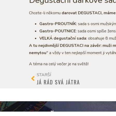
Degustační dárkové sa
Chcete-li někomu
darovat DEGUSTACI, máme 
Gastro-PROUTNÍK
: sada s osmi mužským
Gastro-POUTNICE
: sada osmi spíše žens
VELKÁ degustační sada
: obsahuje 8 mu
A tu nejdivnější DEGUSTACI na závěr: muži 
nemytou“
a vždy v ten nejlepší moment ji vytá
A téma na celý večer je na světě!
STARŠÍ
JÁ RÁD SVÁ JÁTRA