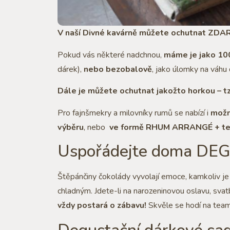
V naší Divné kavárně můžete ochutnat ZDA
Pokud vás některé nadchnou,
máme je jako 10
dárek),
nebo bezobalově
, jako úlomky na váhu 
Dále je můžete ochutnat jakožto horkou – t
Pro fajnšmekry a milovníky rumů se nabízí i
možn
výběru
, nebo
ve formě RHUM ARRANGÉ + ten
Uspořádejte doma DE
Štěpánčiny čokolády vyvolají emoce, kamkoliv je 
chladným. Jdete-li na narozeninovou oslavu, svat
vždy postará o zábavu!
Skvěle se hodí na teamb