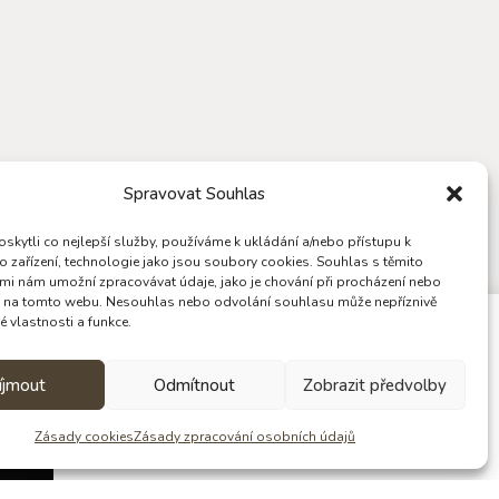
Spravovat Souhlas
kytli co nejlepší služby, používáme k ukládání a/nebo přístupu k
o zařízení, technologie jako jsou soubory cookies. Souhlas s těmito
mi nám umožní zpracovávat údaje, jako je chování při procházení nebo
D na tomto webu. Nesouhlas nebo odvolání souhlasu může nepříznivě
té vlastnosti a funkce.
Věděli jste, že Štěpánka dělá krom čokolád
íjmout
Odmítnout
Zobrazit předvolby
i Pobyty ve tmě? Již 15 let
Zásady cookies
Zásady zpracování osobních údajů
Zjistit víc o tmě