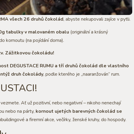
RMA všech 26 druhů čokolád
, abyste nekupovali zajíce v pytli.
0g tabulky v malovaném obalu
(originální a krásný
do kornoutu (na pojídání doma).
zv. Zážitkovou čokoládu!
ost DEGUSTACE RUMU a tří druhů čokolád dle vlastního
týž druh čokolády
, podle kterého je „naaranžován“ rum.
GUSTACI!
vezmete. Ať už pozitivní, nebo negativní – nikoho nenechají
bu nebo na párty,
kornout ujetých barevných čokolád se
uildingové a firemní akce, večírky, ženské kruhy, do hospody.