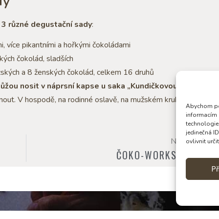
dy
3 různé degustační sady
:
i, více pikantními a hořkými čokoládami
kých čokolád, sladších
žských a 8 ženských čokolád, celkem 16 druhů
můžou nosit v náprsní kapse u saka „Kundičkovou týden
hnout. V hospodě, na rodinné oslavě, na mužském kruhu.
Abychom pos
informacím 
technologie
jedinečná I
NOVĚJŠÍ
ovlivnit urči
ČOKO-WORKSHOPY
Př