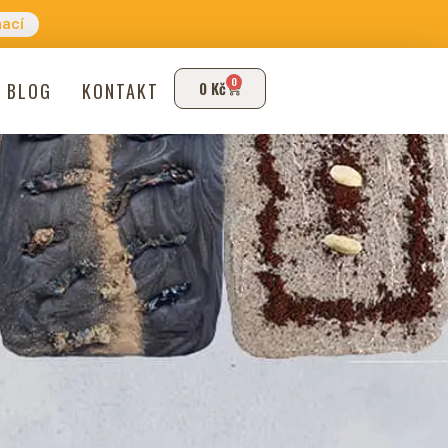
mací
0
0
Kč
BLOG
KONTAKT