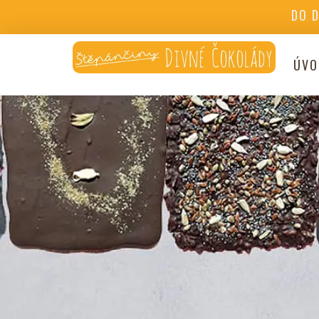
DO 
ÚVO