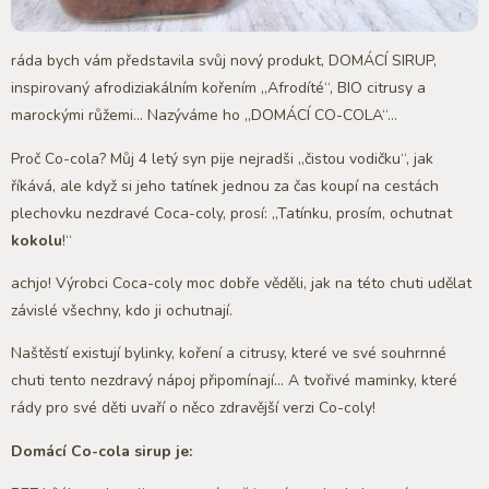
ráda bych vám představila svůj nový produkt, DOMÁCÍ SIRUP,
inspirovaný afrodiziakálním kořením „Afrodíté“, BIO citrusy a
marockými růžemi… Nazýváme ho „DOMÁCÍ CO-COLA“…
Proč Co-cola? Můj 4 letý syn pije nejradši „čistou vodičku“, jak
říkává, ale když si jeho tatínek jednou za čas koupí na cestách
plechovku nezdravé Coca-coly, prosí: „Tatínku, prosím, ochutnat
kokolu
!“
achjo! Výrobci Coca-coly moc dobře věděli, jak na této chuti udělat
závislé všechny, kdo ji ochutnají.
Naštěstí existují bylinky, koření a citrusy, které ve své souhrnné
chuti tento nezdravý nápoj připomínají… A tvořivé maminky, které
rády pro své děti uvaří o něco zdravější verzi Co-coly!
Domácí Co-cola sirup je: