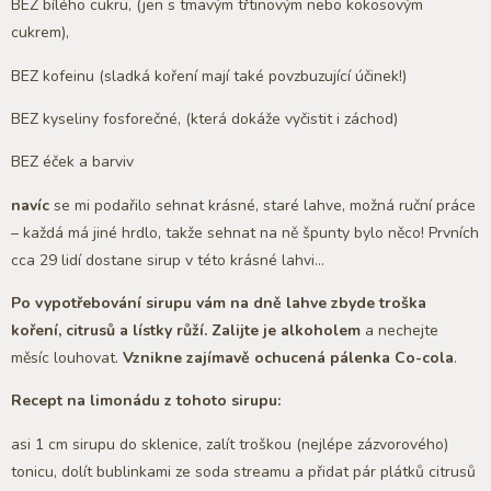
BEZ bílého cukru, (jen s tmavým třtinovým nebo kokosovým
cukrem),
BEZ kofeinu (sladká koření mají také povzbuzující účinek!)
BEZ kyseliny fosforečné, (která dokáže vyčistit i záchod)
BEZ éček a barviv
navíc
se mi podařilo sehnat krásné, staré lahve, možná ruční práce
– každá má jiné hrdlo, takže sehnat na ně špunty bylo něco! Prvních
cca 29 lidí dostane sirup v této krásné lahvi…
Po vypotřebování sirupu vám na dně lahve zbyde troška
koření, citrusů a lístky růží. Zalijte je alkoholem
a nechejte
měsíc louhovat.
Vznikne zajímavě ochucená pálenka Co-cola
.
Recept na limonádu z tohoto sirupu:
asi 1 cm sirupu do sklenice, zalít troškou (nejlépe zázvorového)
tonicu, dolít bublinkami ze soda streamu a přidat pár plátků citrusů