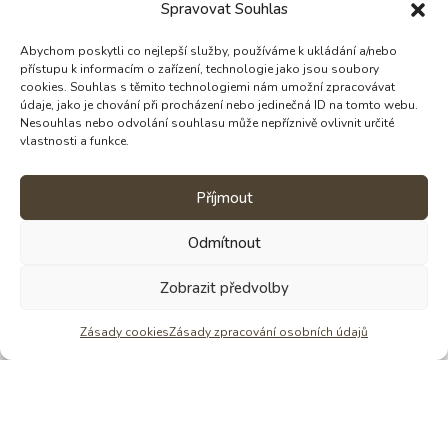
Spravovat Souhlas
Abychom poskytli co nejlepší služby, používáme k ukládání a/nebo
přístupu k informacím o zařízení, technologie jako jsou soubory
cookies. Souhlas s těmito technologiemi nám umožní zpracovávat
údaje, jako je chování při procházení nebo jedinečná ID na tomto webu.
Nesouhlas nebo odvolání souhlasu může nepříznivě ovlivnit určité
vlastnosti a funkce.
Příjmout
Odmítnout
Zobrazit předvolby
Věděli jste, že Štěpánka dělá krom čokolád
i Pobyty ve tmě? Již 15 let
Zásady cookies
Zásady zpracování osobních údajů
Zjistit víc o tmě