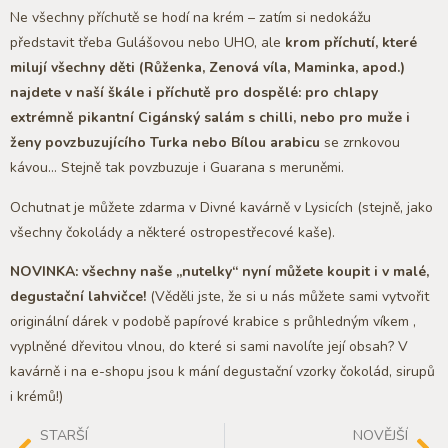
Ne všechny příchutě se hodí na krém – zatím si nedokážu
představit třeba Gulášovou nebo UHO, ale
krom příchutí, které
milují všechny děti (Růženka, Zenová víla, Maminka, apod.)
najdete v naší škále i příchutě pro dospělé: pro chlapy
extrémně pikantní Cigánský salám s chilli, nebo pro muže i
ženy povzbuzujícího Turka nebo Bílou arabicu
se zrnkovou
kávou… Stejně tak povzbuzuje i Guarana s meruněmi.
Ochutnat je můžete zdarma v Divné kavárně v Lysicích (stejně, jako
všechny čokolády a některé ostropestřecové kaše).
NOVINKA: všechny naše „nutelky“ nyní můžete koupit i v malé,
degustační lahvičce!
(Věděli jste, že si u nás můžete sami vytvořit
originální dárek v podobě papírové krabice s průhledným víkem ,
vyplněné dřevitou vlnou, do které si sami navolíte její obsah? V
kavárně i na e-shopu jsou k mání degustační vzorky čokolád, sirupů
i krémů!)
STARŠÍ
NOVĚJŠÍ