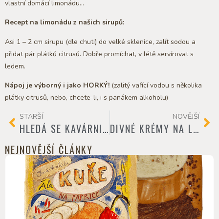
vlastní domácí limonádu…
Recept na limonádu z našich sirupů:
Asi 1 – 2 cm sirupu (dle chuti) do velké sklenice, zalít sodou a
přidat pár plátků citrusů. Dobře promíchat, v létě servírovat s
ledem.
Nápoj je výborný i jako HORKÝ!
(zalitý vařící vodou s několika
plátky citrusů, nebo, chcete-li, i s panákem alkoholu)
STARŠÍ
NOVĚJŠÍ
HLEDÁ SE KAVÁRNICE!
DIVNÉ KRÉMY NA LŽIČKU
NEJNOVĚJŠÍ ČLÁNKY