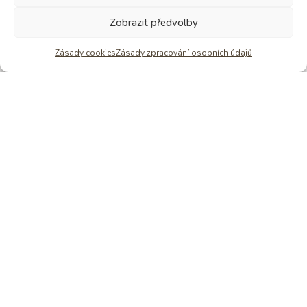
Zobrazit předvolby
Věděli jste, že Štěpánka dělá krom čokolád
i Pobyty ve tmě? Již 15 let
Zásady cookies
Zásady zpracování osobních údajů
Zjistit víc o tmě
NAPIŠ MI