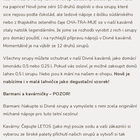
na paprice! Nově jsme sérii 10 druhů doplnili o dva sirupy, které
sice nejsou podle čokolád, ale ledové nápoje z ibišku súdánského
nebo z thajského zeleného čaje CHA-TRA-MUE se v naší kavárně
staly natolik legendárními, že jsme se rozhodli vyrobit z nich i sirupy
pro domácí použití, i na rychlejší přípravu nápojů v Divné kavárně.
Momentálně je na výběr ze 12 druhů sirupů.
Všechny sirupy můžete ochutnat v naší Divné kavárně, jako domácí
limonádu 0,5 nebo 0,25 l. Pokud vás osloví, je možné zakoupit domů
lahev 0,5 l sirupu. Nebo jsou k mání na našem e-shopu.
Nově je
nabízíme i v malé lahvičce jako degustační vzorek!
Barmani a kavárničky – POZOR!
Barmani: Nakupte si Divné sirupy a vymyslete s nimi zcela originální
míchané nápoje pro tuto letní sezónu!
Kavárny: Čepujte LETOS (jako my) pouze sodu a vaši zákazníci si
vyberou ze široké palety příchutí našich sirupů a vytvoří si tak