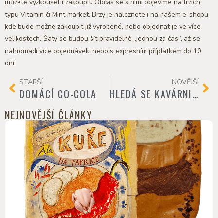
můžete vyzkoušet i zakoupit. Občas se s nimi objevíme na trzích
typu Vitamin či Mint market. Brzy je naleznete i na našem e-shopu,
kde bude možné zakoupit již vyrobené, nebo objednat je ve více
velikostech. Šaty se budou šít pravidelně „jednou za čas“, až se
nahromadí více objednávek, nebo s expresním příplatkem do 10
dní.
STARŠÍ
NOVĚJŠÍ
DOMÁCÍ CO-COLA
HLEDÁ SE KAVÁRNICE!
NEJNOVĚJŠÍ ČLÁNKY