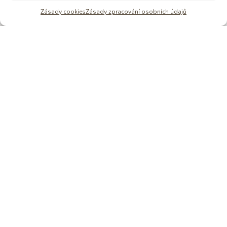
Zásady cookies
Zásady zpracování osobních údajů
Zjistit víc o tmě
NAPIŠ MI