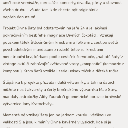
umělecké vernisáže, dernisáže, koncerty, divadla, párty a slavnosti
všeho druhu – všude tam, kde chcete být originální a
nepřehlédnutelní!
Projekt Divné šaty byl odstartován na jaře 24 a je jakýmsi
pokračováním bezbřehé imaginace Divných čokolád… Vznikají
potiskem látek Štěpánčinými kresbami a fotkami z cest po světě,
psychedelickými mandalami z rozbité televize, kresbami
menstruační krví, kérkami podle cestiček červotoče, „nahaté šaty“z
vintage aktů či zahnívající květované vzory „kompostic“ (kompozic z
kompostu). Krom šatů vznikla i série unisex triček a dětská trička.
Štěpánka k projektu přizvala i další výtvarníky, a tak na šatech
můžete nosit akvarely a čerty brněnského výtvarníka Mae Sary,
mandaly astroložky Ality Zaurak či geometrické obrazce brněnské
výtvarnice Jany Kratochvíly…
Momentálně vznikají šaty jen po jednom kousku, většinou ve
velikosti S a jsou k mání v Divné kavárně v Lysicích, kde si je