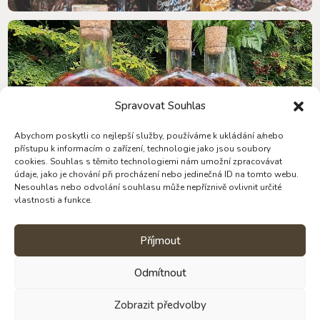
Spravovat Souhlas
Abychom poskytli co nejlepší služby, používáme k ukládání a/nebo
přístupu k informacím o zařízení, technologie jako jsou soubory
cookies. Souhlas s těmito technologiemi nám umožní zpracovávat
údaje, jako je chování při procházení nebo jedinečná ID na tomto webu.
Nesouhlas nebo odvolání souhlasu může nepříznivě ovlivnit určité
vlastnosti a funkce.
Příjmout
Odmítnout
Zobrazit předvolby
Věděli jste, že Štěpánka dělá krom čokolád
i Pobyty ve tmě? Již 15 let