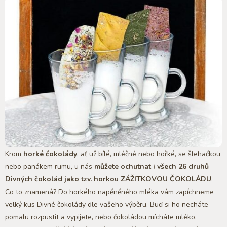
Krom
horké čokolády
, ať už bílé, mléčné nebo hořké, se šlehačkou
nebo panákem rumu, u nás
můžete ochutnat i všech 26 druhů
Divných čokolád jako tzv. horkou ZÁŽITKOVOU ČOKOLÁDU
.
Co to znamená? Do horkého napěněného mléka vám zapíchneme
velký kus Divné čokolády dle vašeho výběru. Buď si ho necháte
pomalu rozpustit a vypijete, nebo čokoládou mícháte mléko,