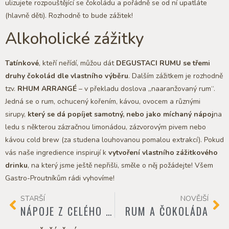
ulizujete rozpouštějící se čokoládu a pořádně se od ní upatláte
(hlavně děti). Rozhodně to bude zážitek!
Alkoholické zážitky
Tatínkové
, kteří neřídí, můžou dát
DEGUSTACI RUMU se třemi
druhy čokolád dle vlastního výběru
. Dalším zážitkem je rozhodně
tzv.
RHUM ARRANGÉ
– v překladu doslova „naaranžovaný rum“.
Jedná se o rum, ochucený kořením, kávou, ovocem a různými
sirupy,
který se dá popíjet samotný, nebo jako míchaný nápoj
na
ledu s některou zázračnou limonádou, zázvorovým pivem nebo
kávou cold brew (za studena louhovanou pomalou extrakcí). Pokud
vás naše ingredience inspirují k
vytvoření vlastního zážitkového
drinku
, na který jsme ještě nepřišli, směle o něj požádejte! Všem
Gastro-Proutníkům rádi vyhovíme!
STARŠÍ
NOVĚJŠÍ
NÁPOJE Z CELÉHO SVĚTA
RUM A ČOKOLÁDA