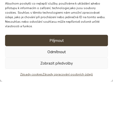
Abychom poskytli co nejlepší služby, používáme k ukládání a/nebo
přístupu k informacím o zařízení, technologie jako jsou soubory
cookies. Souhlas s těmito technologiemi nám umožní zpracovávat
údaje, jako je chování při procházení nebo jedinečná ID na tomto webu.
Nesouhlas nebo odvolání souhlasu může nepříznivě ovlivnit určité
vlastnosti a funkce.
Příjmout
Odmítnout
Zobrazit předvolby
Věděli jste, že Štěpánka dělá krom čokolád
i Pobyty ve tmě? Již 15 let
Zásady cookies
Zásady zpracování osobních údajů
Zjistit víc o tmě