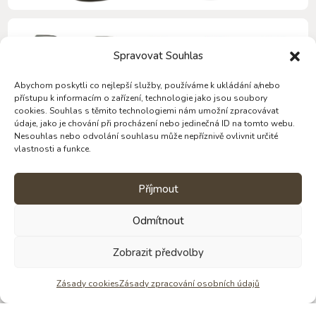
Spravovat Souhlas
Abychom poskytli co nejlepší služby, používáme k ukládání a/nebo
přístupu k informacím o zařízení, technologie jako jsou soubory
cookies. Souhlas s těmito technologiemi nám umožní zpracovávat
údaje, jako je chování při procházení nebo jedinečná ID na tomto webu.
Nesouhlas nebo odvolání souhlasu může nepříznivě ovlivnit určité
vlastnosti a funkce.
Příjmout
Odmítnout
Zobrazit předvolby
Věděli jste, že Štěpánka dělá krom čokolád
i Pobyty ve tmě? Již 15 let
Zásady cookies
Zásady zpracování osobních údajů
Zjistit víc o tmě