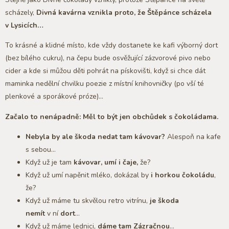
scházely,
Divná kavárna vznikla proto, že Štěpánce scházela
v Lysicích…
To krásné a klidné místo, kde vždy dostanete ke kafi výborný dort
(bez bílého cukru), na čepu bude osvěžující zázvorové pivo nebo
cider a kde si můžou děti pohrát na pískovišti, když si chce dát
maminka nedělní chvilku poezie z místní knihovničky (po vší té
plenkové a sporákové próze)…
Začalo to nenápadně: Měl to být jen obchůdek s čokoládama.
Nebyla by ale škoda nedat tam kávovar?
Alespoň na kafe
s sebou…
Když už je tam
kávovar, umí i čaje,
že?
Když už umí napěnit mléko, dokázal by
i horkou čokoládu
,
že?
Když už máme tu skvělou retro vitrínu,
je škoda
nemít
v ní
dort
…
Když už máme lednici,
dáme tam Zázračnou
…