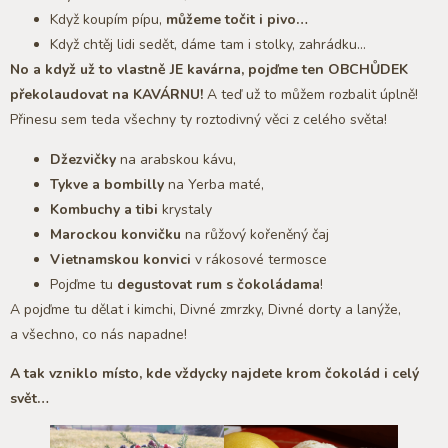
Když koupím pípu,
můžeme točit i pivo…
Když chtěj lidi sedět, dáme tam i stolky, zahrádku…
No a když už to vlastně JE kavárna, pojďme ten OBCHŮDEK
překolaudovat na KAVÁRNU!
A teď už to můžem rozbalit úplně!
Přinesu sem teda všechny ty roztodivný věci z celého světa!
Džezvičky
na arabskou kávu,
Tykve a bombilly
na Yerba maté,
Kombuchy a tibi
krystaly
Marockou konvičku
na růžový kořeněný čaj
Vietnamskou konvici
v rákosové termosce
Pojďme tu
degustovat rum s čokoládama
!
A pojďme tu dělat i kimchi, Divné zmrzky, Divné dorty a lanýže,
a všechno, co nás napadne!
A tak vzniklo místo, kde vždycky najdete krom čokolád i celý
svět…