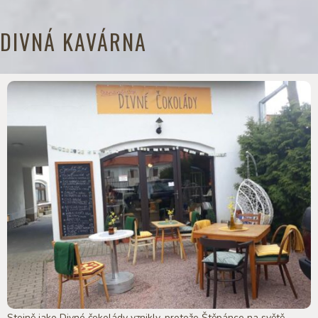
DIVNÁ KAVÁRNA
Stejně jako Divné čokolády vznikly, protože Štěpánce na světě