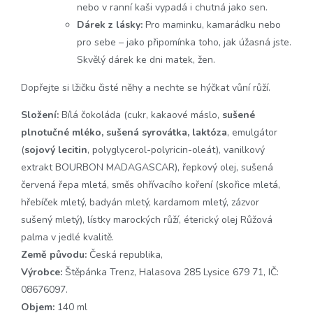
nebo v ranní kaši vypadá i chutná jako sen.
Dárek z lásky:
Pro maminku, kamarádku nebo
pro sebe – jako připomínka toho, jak úžasná jste.
Skvělý dárek ke dni matek, žen.
Dopřejte si lžičku čisté něhy a nechte se hýčkat vůní růží.
Složení:
Bílá čokoláda (cukr, kakaové máslo,
sušené
plnotučné mléko, sušená syrovátka, laktóza
, emulgátor
(
sojový lecitin
, polyglycerol-polyricin-oleát), vanilkový
extrakt BOURBON MADAGASCAR), řepkový olej, sušená
červená řepa mletá, směs ohřívacího koření (skořice mletá,
hřebíček mletý, badyán mletý, kardamom mletý, zázvor
sušený mletý), lístky marockých růží, éterický olej Růžová
palma v jedlé kvalitě.
Země původu:
Česká republika,
Výrobce:
Štěpánka Trenz, Halasova 285 Lysice 679 71, IČ:
08676097.
Objem:
140 ml