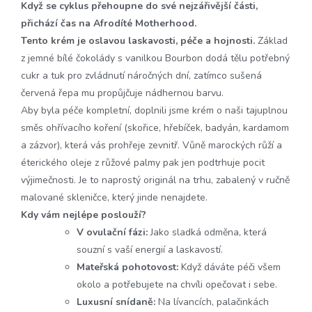
Když se cyklus přehoupne do své nejzářivější části,
přichází čas na Afrodíté Motherhood.
Tento krém je oslavou laskavosti, péče a hojnosti.
Základ
z jemné bílé čokolády s vanilkou Bourbon dodá tělu potřebný
cukr a tuk pro zvládnutí náročných dní, zatímco sušená
červená řepa mu propůjčuje nádhernou barvu.
Aby byla péče kompletní, doplnili jsme krém o naši tajuplnou
směs ohřívacího koření (skořice, hřebíček, badyán, kardamom
a zázvor), která vás prohřeje zevnitř. Vůně marockých růží a
éterického oleje z růžové palmy pak jen podtrhuje pocit
výjimečnosti. Je to naprostý originál na trhu, zabalený v ručně
malované skleničce, který jinde nenajdete.
Kdy vám nejlépe poslouží?
V ovulační fázi:
Jako sladká odměna, která
souzní s vaší energií a laskavostí.
Mateřská pohotovost:
Když dáváte péči všem
okolo a potřebujete na chvíli opečovat i sebe.
Luxusní snídaně:
Na lívancích, palačinkách