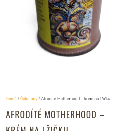
Domů
/
Čokolády
/ Afrodíté Motherhood – krém na lžičku
AFRODÍTÉ MOTHERHOOD –
KRÉM NA LŽIČKU