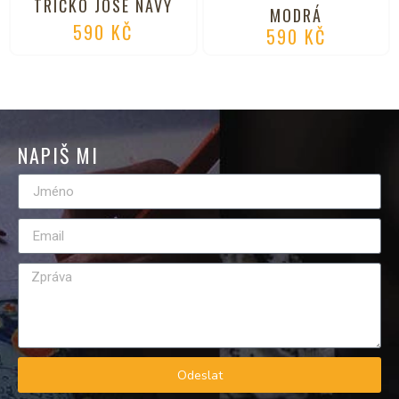
TRIČKO JOSÉ NAVY
MODRÁ
590
KČ
590
KČ
NAPIŠ MI
Odeslat