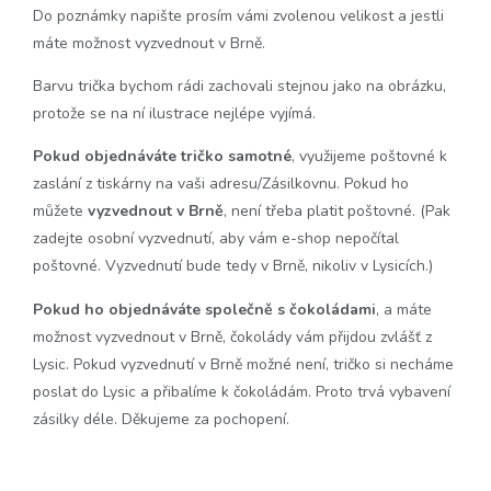
Do poznámky napište prosím vámi zvolenou velikost a jestli
máte možnost vyzvednout v Brně.
Barvu trička bychom rádi zachovali stejnou jako na obrázku,
protože se na ní ilustrace nejlépe vyjímá.
Pokud objednáváte tričko samotné
, využijeme poštovné k
zaslání z tiskárny na vaši adresu/Zásilkovnu. Pokud ho
můžete
vyzvednout v Brně
, není třeba platit poštovné. (Pak
zadejte osobní vyzvednutí, aby vám e-shop nepočítal
poštovné. Vyzvednutí bude tedy v Brně, nikoliv v Lysicích.)
Pokud ho objednáváte společně s čokoládami
, a máte
možnost vyzvednout v Brně, čokolády vám přijdou zvlášť z
Lysic. Pokud vyzvednutí v Brně možné není, tričko si necháme
poslat do Lysic a přibalíme k čokoládám. Proto trvá vybavení
zásilky déle. Děkujeme za pochopení.