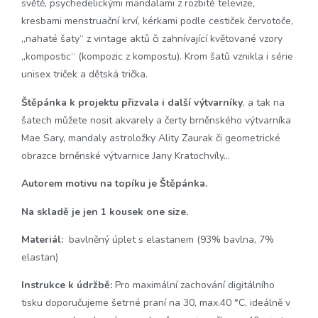
světě, psychedelickými mandalami z rozbité televize,
kresbami menstruační krví, kérkami podle cestiček červotoče,
„nahaté šaty“ z vintage aktů či zahnívající květované vzory
„kompostic“ (kompozic z kompostu). Krom šatů vznikla i série
unisex triček a dětská trička.
Štěpánka k projektu přizvala i další výtvarníky
, a tak na
šatech můžete nosit akvarely a čerty brněnského výtvarníka
Mae Sary, mandaly astroložky Ality Zaurak či geometrické
obrazce brněnské výtvarnice Jany Kratochvíly…
Autorem motivu na topíku je Štěpánka.
Na skladě je jen 1 kousek one size.
Materiál:
bavlněný úplet s elastanem (93% bavlna, 7%
elastan)
Instrukce k údržbě:
Pro maximální zachování digitálního
tisku doporučujeme šetrné praní na 30, max.40 °C, ideálně v