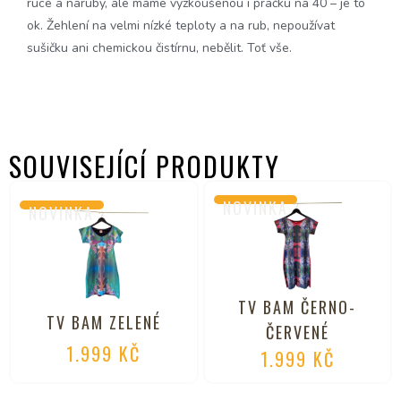
ruce a naruby, ale máme vyzkoušenou i pračku na 40 – je to
ok. Žehlení na velmi nízké teploty a na rub, nepoužívat
sušičku ani chemickou čistírnu, nebělit. Toť vše.
SOUVISEJÍCÍ PRODUKTY
NOVINKA
NOVINKA
TV BAM ČERNO-
TV BAM ZELENÉ
ČERVENÉ
1.999
KČ
1.999
KČ