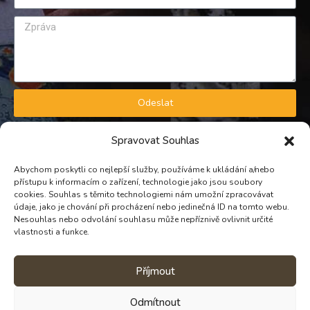
Odeslat
GDPR A OBCHODNÍ PODMÍNKY
Spravovat Souhlas
Zásady zpracování osobních údajů
Obchodní podmínky
Abychom poskytli co nejlepší služby, používáme k ukládání a/nebo
přístupu k informacím o zařízení, technologie jako jsou soubory
KONTAKT
cookies. Souhlas s těmito technologiemi nám umožní zpracovávat
údaje, jako je chování při procházení nebo jedinečná ID na tomto webu.
Nesouhlas nebo odvolání souhlasu může nepříznivě ovlivnit určité
TELEFON
vlastnosti a funkce.
PROVOZNÍ: +420 739 298 721
Příjmout
EMAIL
e-shop@divnecokolady.cz
Odmítnout