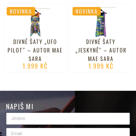
NOVINKA
NOVINKA
DIVNÉ ŠATY „UFO
DIVNÉ ŠATY
PILOT“ – AUTOR MAE
„JESKYNĚ“ – AUTOR
SARA
MAE SARA
1.999
KČ
1.999
KČ
NAPIŠ MI