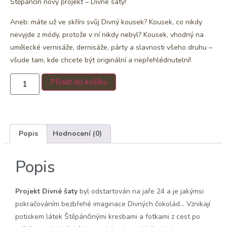
Štěpánčin nový projekt – Divné šaty!
Aneb: máte už ve skříni svůj Divný kousek? Kousek, co nikdy
nevyjde z módy, protože v ní nikdy nebyl? Kousek, vhodný na
umělecké vernisáže, dernisáže, párty a slavnosti všeho druhu –
všude tam, kde chcete být originální a nepřehlédnutelní!
Přidat do košíku
Popis
Hodnocení (0)
Popis
Projekt Divné šaty
byl odstartován na jaře 24 a je jakýmsi
pokračováním bezbřehé imaginace Divných čokolád… Vznikají
potiskem látek Štěpánčinými kresbami a fotkami z cest po