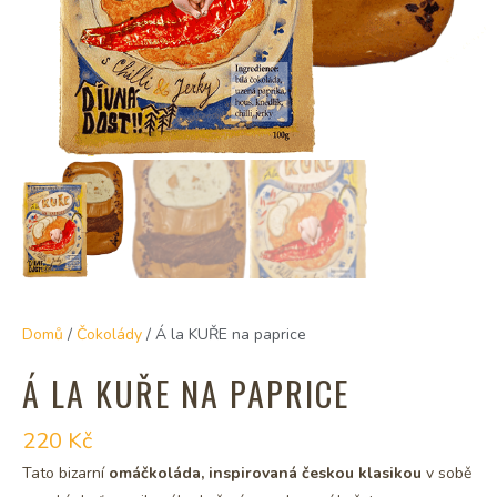
Domů
/
Čokolády
/ Á la KUŘE na paprice
Á LA KUŘE NA PAPRICE
220
Kč
Tato bizarní
omáčkoláda, inspirovaná českou klasikou
v sobě