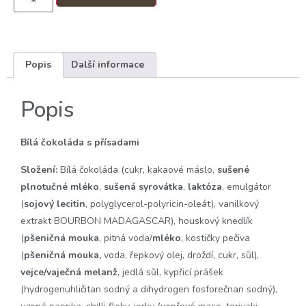
Popis
Další informace
Popis
Bílá čokoláda s přísadami
Složení:
Bílá čokoláda (cukr, kakaové máslo,
sušené
plnotučné mléko
,
sušená
syrovátka
,
laktóza
, emulgátor
(
sojový
lecitin
, polyglycerol-polyricin-oleát), vanilkový
extrakt BOURBON MADAGASCAR), houskový knedlík
(
pšeničná mouka
, pitná voda/
mléko
, kostičky pečiva
(
pšeničná mouka,
voda, řepkový olej, droždí, cukr, sůl),
vejce/vaječná melanž
, jedlá sůl, kypřicí prášek
(hydrogenuhličitan sodný a dihydrogen fosforečnan sodný),