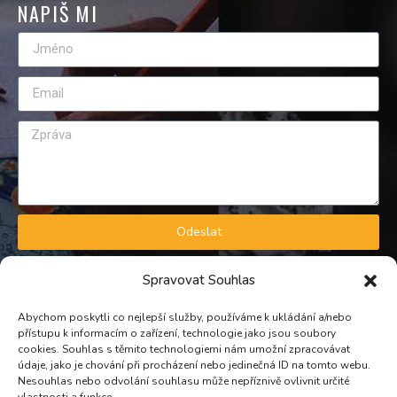
NAPIŠ MI
Odeslat
GDPR A OBCHODNÍ PODMÍNKY
Spravovat Souhlas
Zásady zpracování osobních údajů
Obchodní podmínky
Abychom poskytli co nejlepší služby, používáme k ukládání a/nebo
přístupu k informacím o zařízení, technologie jako jsou soubory
KONTAKT
cookies. Souhlas s těmito technologiemi nám umožní zpracovávat
údaje, jako je chování při procházení nebo jedinečná ID na tomto webu.
Nesouhlas nebo odvolání souhlasu může nepříznivě ovlivnit určité