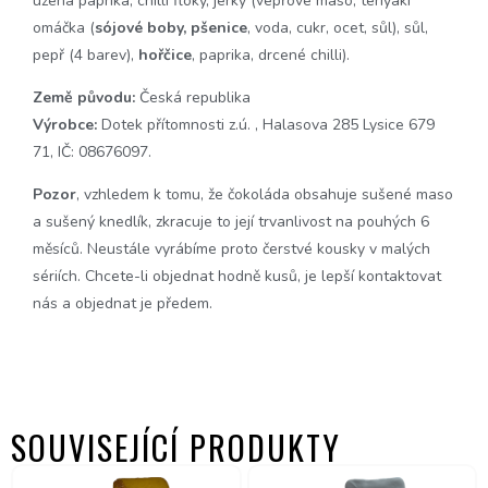
uzená paprika, chilli floky, jerky (
vepřové maso
,
teriyaki
omáčka
(
sójové boby, pšenice
, voda, cukr, ocet, sůl), sůl,
pepř (4 barev),
hořčice
, paprika, drcené chilli
).
Země původu:
Česká republika
Výrobce:
Dotek přítomnosti z.ú. , Halasova 285 Lysice 679
71, IČ: 08676097.
Pozor
, vzhledem k tomu, že čokoláda obsahuje sušené maso
a sušený knedlík, zkracuje to její trvanlivost na pouhých 6
měsíců. Neustále vyrábíme proto čerstvé kousky v malých
sériích. Chcete-li objednat hodně kusů, je lepší kontaktovat
nás a objednat je předem.
SOUVISEJÍCÍ PRODUKTY