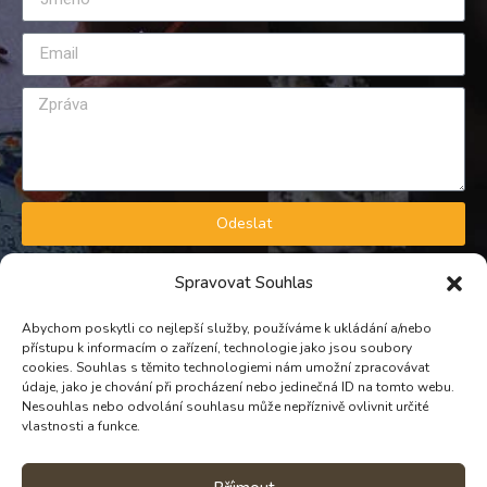
Odeslat
GDPR A OBCHODNÍ PODMÍNKY
Spravovat Souhlas
Zásady zpracování osobních údajů
Obchodní podmínky
Abychom poskytli co nejlepší služby, používáme k ukládání a/nebo
přístupu k informacím o zařízení, technologie jako jsou soubory
KONTAKT
cookies. Souhlas s těmito technologiemi nám umožní zpracovávat
údaje, jako je chování při procházení nebo jedinečná ID na tomto webu.
Nesouhlas nebo odvolání souhlasu může nepříznivě ovlivnit určité
TELEFON
vlastnosti a funkce.
PROVOZNÍ: +420 739 298 721