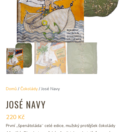
Domů
/
Čokolády
/ José Navy
JOSÉ NAVY
220
Kč
První „špenátoláda“ celé edice, mužský protějšek čokolády