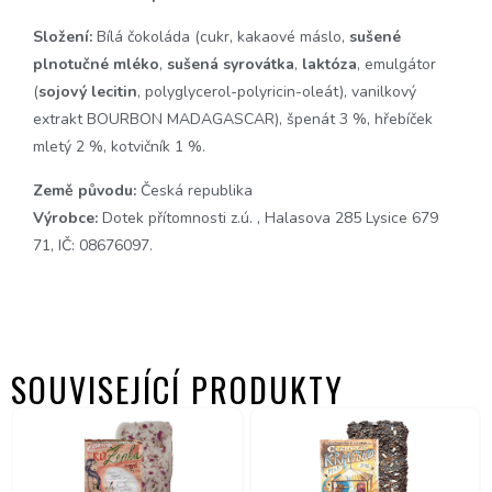
Složení:
Bílá čokoláda (cukr, kakaové máslo,
sušené
plnotučné mléko
,
sušená
syrovátka
,
laktóza
, emulgátor
(
sojový
lecitin
, polyglycerol-polyricin-oleát), vanilkový
extrakt BOURBON MADAGASCAR), špenát 3 %, hřebíček
mletý 2 %, kotvičník 1 %.
Země původu:
Česká republika
Výrobce:
Dotek přítomnosti z.ú. , Halasova 285 Lysice 679
71, IČ: 08676097.
SOUVISEJÍCÍ PRODUKTY