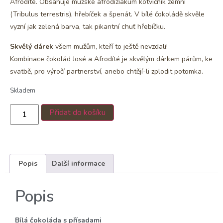
Afrodíté. Obsahuje mužské afrodiziakum kotvičník zemní
(Tribulus terrestris), hřebíček a špenát. V bílé čokoládě skvěle
vyzní jak zelená barva, tak pikantní chuť hřebíčku.
Skvělý dárek
všem mužům, kteří to ještě nevzdali!
Kombinace čokolád José a Afrodíté je skvělým dárkem párům, ke
svatbě, pro výročí partnerství, anebo chtějí-li zplodit potomka.
Skladem
Přidat do košíku
Popis
Další informace
Popis
Bílá čokoláda s přísadami