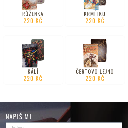
RŮŽENKA
KRMÍTKO
220
KČ
220
KČ
KÁLÍ
ČERTOVO LEJNO
220
KČ
220
KČ
NAPIŠ MI