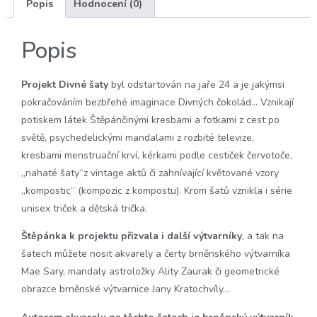
Popis
Hodnocení (0)
Popis
Projekt Divné šaty
byl odstartován na jaře 24 a je jakýmsi
pokračováním bezbřehé imaginace Divných čokolád… Vznikají
potiskem látek Štěpánčinými kresbami a fotkami z cest po
světě, psychedelickými mandalami z rozbité televize,
kresbami menstruační krví, kérkami podle cestiček červotoče,
„nahaté šaty“z vintage aktů či zahnívající květované vzory
„kompostic“ (kompozic z kompostu). Krom šatů vznikla i série
unisex triček a dětská trička.
Štěpánka k projektu přizvala i další výtvarníky
, a tak na
šatech můžete nosit akvarely a čerty brněnského výtvarníka
Mae Sary, mandaly astroložky Ality Zaurak či geometrické
obrazce brněnské výtvarnice Jany Kratochvíly…