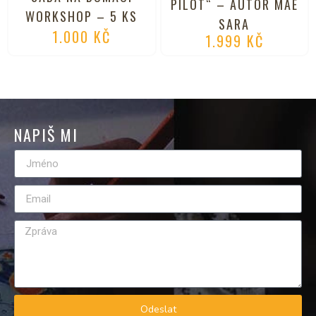
PILOT“ – AUTOR MAE
WORKSHOP – 5 KS
SARA
1.000
KČ
1.999
KČ
NAPIŠ MI
Odeslat