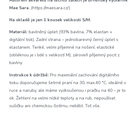
Autorem akvarelu na těchto šatech je brněnský výtvarník
Mae Sara.
(https://maesara.cz/)
Na skladě je jen 1 kousek velikosti S/M.
Materiál:
bavlněný úplet (93% bavlna, 7% elastan +
digitální tisk). Zadní strana – jednobarevný černý úplet s
elastanem. Tenké, velmi příjemné na nošení, elastické
(obléknou je i lidé s velikostí M), zároveň příjemný pocit z
bavlny.
Instrukce k údržbě:
Pro maximální zachování digitálního
tisku doporučujeme šetrné praní na 30, max.40 °C, ideálně v
ruce a naruby, ale máme vyzkoušenou i pračku na 40 – je to
ok. Žehlení na velmi nízké teploty a na rub, nepoužívat
sušičku ani chemickou čistírnu, nebělit. Toť vše.