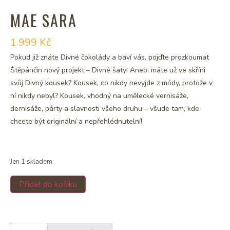
MAE SARA
1.999
Kč
Pokud již znáte Divné čokolády a baví vás, pojďte prozkoumat
Štěpánčin nový projekt – Divné šaty! Aneb: máte už ve skříni
svůj Divný kousek? Kousek, co nikdy nevyjde z módy, protože v
ní nikdy nebyl? Kousek, vhodný na umělecké vernisáže,
dernisáže, párty a slavnosti všeho druhu – všude tam, kde
chcete být originální a nepřehlédnutelní!
Jen 1 skladem
Přidat do košíku