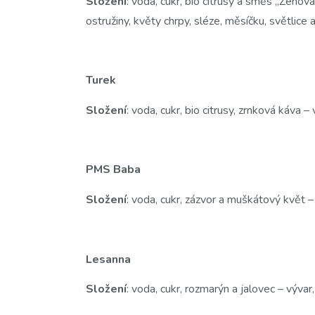
Složení
: voda, cukr, bio citrusy a směs „Zenová
ostružiny, květy chrpy, sléze, měsíčku, světlice 
Turek
Složení
: voda, cukr, bio citrusy, zrnková káva –
PMS Baba
Složení
: voda, cukr, zázvor a muškátový květ – 
Lesanna
Složení
: voda, cukr, rozmarýn a jalovec – vývar