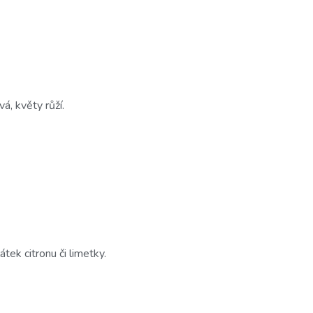
vá, květy růží.
tek citronu či limetky.