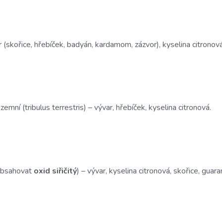
var (skořice, hřebíček, badyán, kardamom, zázvor), kyselina citronov
zemní (tribulus terrestris) – vývar, hřebíček, kyselina citronová.
obsahovat
oxid siřičitý
) – vývar, kyselina citronová, skořice, guara