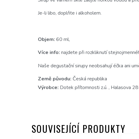
Je-li libo, doplňte i alkoholem.
Objem:
60 ml,
Více info:
najdete při rozkliknutí stejnojmennéh
Naše degustační sirupy neobsahují éčka ani umě
Země původu:
Česká republika
Výrobce:
Dotek přítomnosti z.ú. , Halasova 2
SOUVISEJÍCÍ PRODUKTY