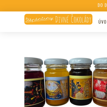
DO 
ÚVO