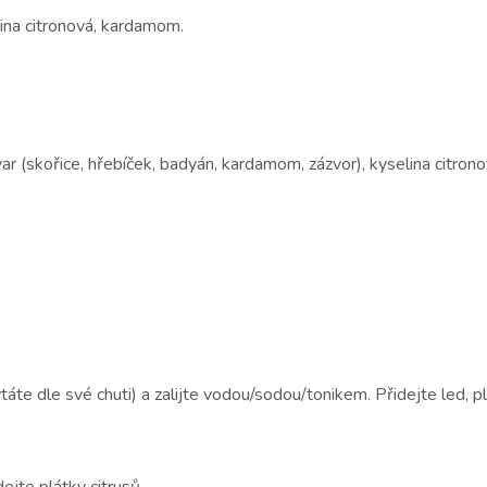
elina citronová, kardamom.
ývar (skořice, hřebíček, badyán, kardamom, zázvor), kyselina citrono
áte dle své chuti) a zalijte vodou/sodou/tonikem. Přidejte led, plá
ejte plátky citrusů.