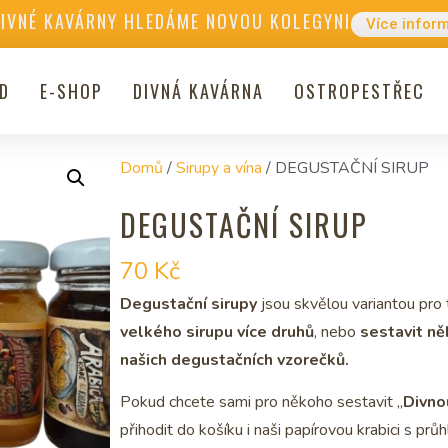
DIVNÉ KAVÁRNY HLEDÁME NOVOU KOLEGYNI
Více infor
D
E-SHOP
DIVNÁ KAVÁRNA
OSTROPESTŘEC
Domů
/
Sirupy a vína
/ DEGUSTAČNÍ SIRUP
DEGUSTAČNÍ SIRUP
70
Kč
Degustační sirupy
jsou skvělou variantou pro t
velkého sirupu více druhů
, nebo
sestavit ně
našich degustačních vzorečků.
Pokud chcete sami pro někoho sestavit „
Divno
přihodit do košíku i naši papírovou krabici s pr