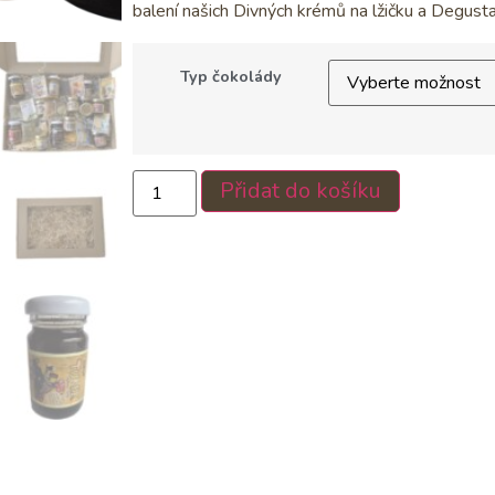
balení našich Divných krémů na lžičku a Degusta
Typ čokolády
Přidat do košíku