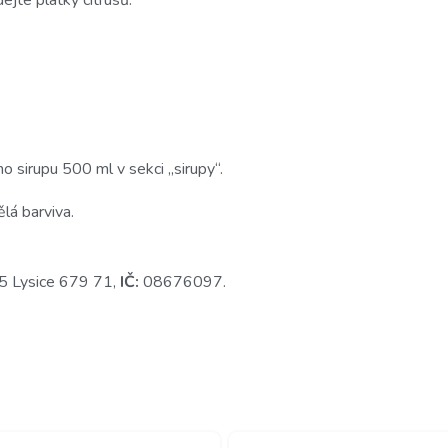
o sirupu 500 ml v sekci „sirupy“.
lá barviva.
85 Lysice 679 71,
IČ:
08676097.