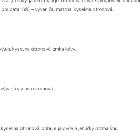
 víla“(rozinky, jablko, mango, citronová tráva, šípky, ibišek, kůra 
a poupata růží) – vývar, čaj matcha, kyselina citronová.
 výluh, kyselina citronová, zrnka kávy.
vývar, kyselina citronová.
, kyselina citronová, bobule jalovce a jehličky rozmarýnu.