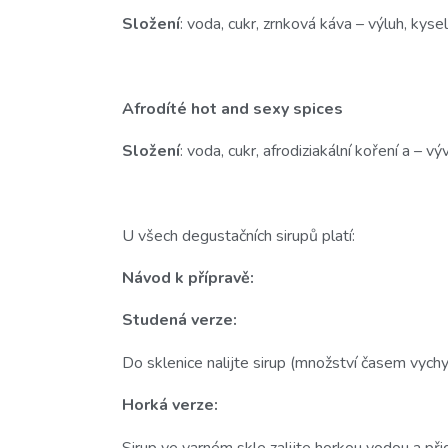
Složení
: voda, cukr, zrnková káva – výluh, kys
Afrodíté hot and sexy spices
Složení
: voda, cukr, afrodiziakální koření a – v
U všech degustačních sirupů platí:
Návod k přípravě:
Studená verze:
Do sklenice nalijte sirup (množství časem vychyt
Horká verze:
Sirup ve varném skle zalijte horkou vodou a přid