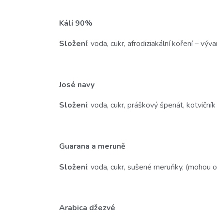
Kálí 90%
Složení
: voda, cukr, afrodiziakální koření – vý
José navy
Složení
: voda, cukr, práškový špenát, kotvičník 
Guarana a meruně
Složení
: voda, cukr, sušené meruňky, (mohou 
Arabica džezvé