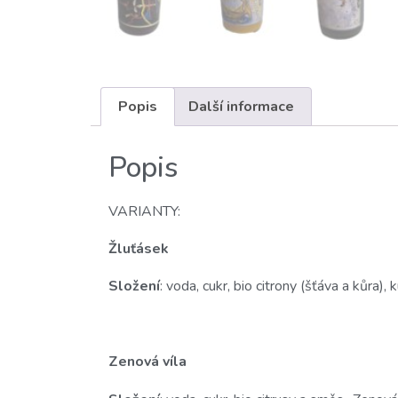
Popis
Další informace
Popis
VARIANTY:
Žluťásek
Složení
: voda, cukr, bio citrony (šťáva a kůra),
Zenová víla