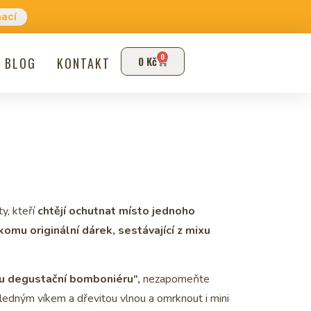
mací
0
0
Kč
BLOG
KONTAKT
y, kteří
chtějí ochutnat místo jednoho
komu originální dárek, sestávající z mixu
u
degustační bomboniéru“,
nezapomeňte
ůhledným víkem a dřevitou vlnou a omrknout i mini