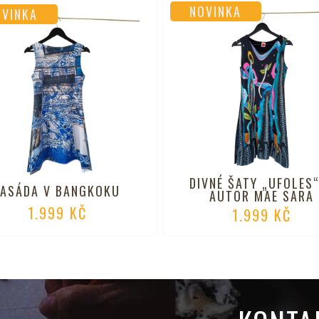
NOVINKA
OVINKA
DIVNÉ ŠATY „UFOLES
FASÁDA V BANGKOKU
AUTOR MAE SARA
1.999
KČ
1.999
KČ