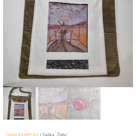
Domů
/
KABELKY
/ Taška „Židle“