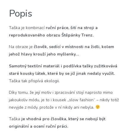
Popis
Taška je kombinací
ruční práce, šití na stroji a
reprodukovaného obrazu Štěpánky Trenz.
Na obraze je
člověk, sedící v místnosti na židli, kolem
jehož hlavy krouží jeho myšlenky…
Samotný textilní materiál i podšívka tašky zužitkovává
staré kousky látek, které by se již jinak nedaly využít.
Taška tak přispívá ekologii.
Díky tomu, že její motiv i zpracování stojí naprosto mimo
jakoukoliv módu, je to i kousek „slow fashion“ – nikdy totiž
nevyjde z módy, protože v ní nikdy ani nebyla.
Taška
je vhodná pro člověka, který se nebojí být
originální a ocení ruční práci.