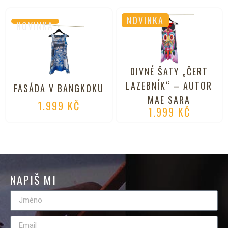
NOVINKA
NOVINKA
DIVNÉ ŠATY „ČERT
LAZEBNÍK“ – AUTOR
FASÁDA V BANGKOKU
MAE SARA
1.999
KČ
1.999
KČ
NAPIŠ MI