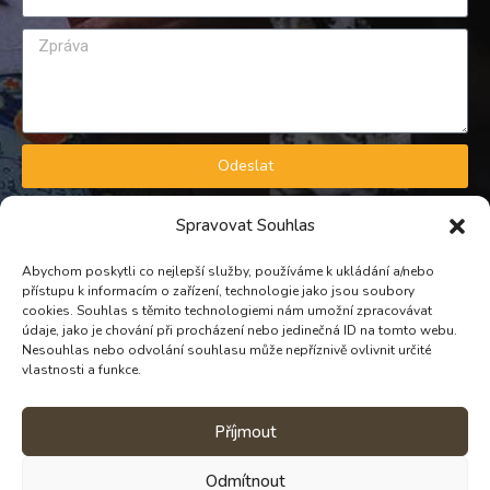
Odeslat
GDPR A OBCHODNÍ PODMÍNKY
Spravovat Souhlas
Zásady zpracování osobních údajů
Obchodní podmínky
Abychom poskytli co nejlepší služby, používáme k ukládání a/nebo
přístupu k informacím o zařízení, technologie jako jsou soubory
KONTAKT
cookies. Souhlas s těmito technologiemi nám umožní zpracovávat
údaje, jako je chování při procházení nebo jedinečná ID na tomto webu.
Nesouhlas nebo odvolání souhlasu může nepříznivě ovlivnit určité
TELEFON
vlastnosti a funkce.
PROVOZNÍ: +420 739 298 721
Příjmout
EMAIL
e-shop@divnecokolady.cz
Odmítnout