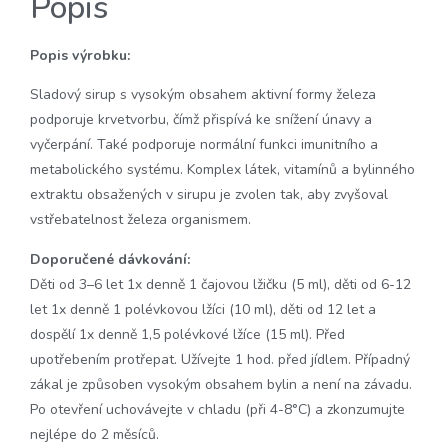
Popis
Popis výrobku:
Sladový sirup s vysokým obsahem aktivní formy železa
podporuje krvetvorbu, čímž přispívá ke snížení únavy a
vyčerpání. Také podporuje normální funkci imunitního a
metabolického systému. Komplex látek, vitamínů a bylinného
extraktu obsažených v sirupu je zvolen tak, aby zvyšoval
vstřebatelnost železa organismem.
Doporučené dávkování:
Děti od 3–6 let 1x denně 1 čajovou lžičku (5 ml), děti od 6-12
let 1x denně 1 polévkovou lžíci (10 ml), děti od 12 let a
dospělí 1x denně 1,5 polévkové lžíce (15 ml). Před
upotřebením protřepat. Užívejte 1 hod. před jídlem. Případný
zákal je způsoben vysokým obsahem bylin a není na závadu.
Po otevření uchovávejte v chladu (při 4-8°C) a zkonzumujte
nejlépe do 2 měsíců.