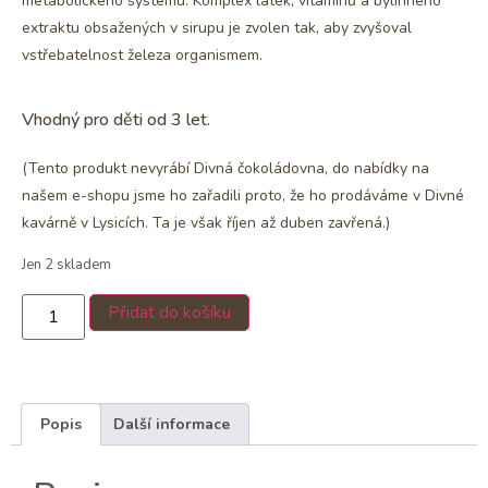
metabolického systému. Komplex látek, vitamínů a bylinného
extraktu obsažených v sirupu je zvolen tak, aby zvyšoval
vstřebatelnost železa organismem.
Vhodný pro děti od 3 let.
(Tento produkt nevyrábí Divná čokoládovna, do nabídky na
našem e-shopu jsme ho zařadili proto, že ho prodáváme v Divné
kavárně v Lysicích. Ta je však říjen až duben zavřená.)
Jen 2 skladem
Přidat do košíku
Popis
Další informace