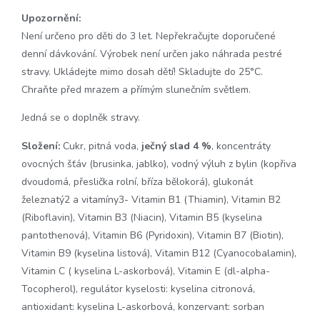
Upozornění:
Není určeno pro děti do 3 let. Nepřekračujte doporučené
denní dávkování. Výrobek není určen jako náhrada pestré
stravy. Ukládejte mimo dosah dětí! Skladujte do 25°C.
Chraňte před mrazem a přímým slunečním světlem.
Jedná se o doplněk stravy.
Složení:
Cukr, pitná voda,
ječný slad 4 %
, koncentráty
ovocných šťáv (brusinka, jablko), vodný výluh z bylin (kopřiva
dvoudomá, přeslička rolní, bříza bělokorá), glukonát
železnatý2 a vitamíny3- Vitamin B1 (Thiamin), Vitamin B2
(Riboflavin), Vitamin B3 (Niacin), Vitamin B5 (kyselina
pantothenová), Vitamin B6 (Pyridoxin), Vitamin B7 (Biotin),
Vitamin B9 (kyselina listová), Vitamin B12 (Cyanocobalamin),
Vitamin C ( kyselina L-askorbová), Vitamin E (dl-alpha-
Tocopherol), regulátor kyselosti: kyselina citronová,
antioxidant: kyselina L-askorbová, konzervant: sorban