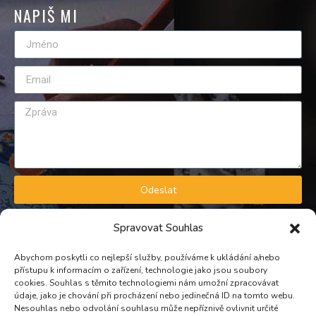
NAPIŠ MI
Odeslat
GDPR A OBCHODNÍ PODMÍNKY
Spravovat Souhlas
Zásady zpracování osobních údajů
Obchodní podmínky
Abychom poskytli co nejlepší služby, používáme k ukládání a/nebo
přístupu k informacím o zařízení, technologie jako jsou soubory
KONTAKT
cookies. Souhlas s těmito technologiemi nám umožní zpracovávat
údaje, jako je chování při procházení nebo jedinečná ID na tomto webu.
Nesouhlas nebo odvolání souhlasu může nepříznivě ovlivnit určité