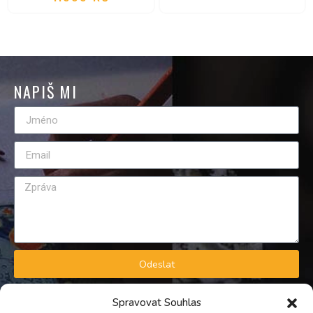
NAPIŠ MI
Odeslat
GDPR A OBCHODNÍ PODMÍNKY
Spravovat Souhlas