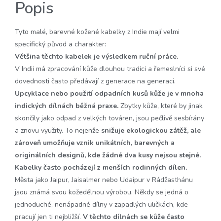
Popis
Tyto malé, barevné kožené kabelky z Indie mají velmi
specifický původ a charakter:
Většina těchto kabelek je výsledkem ruční práce.
V Indii má zpracování kůže dlouhou tradici a řemeslníci si své
dovednosti často předávají z generace na generaci. ​
Upcyklace nebo použití odpadních kusů kůže je v mnoha
indických dílnách běžná praxe.
Zbytky kůže, které by jinak
skončily jako odpad z velkých továren, jsou pečlivě sesbírány
a znovu využity. To nejenže
snižuje ekologickou zátěž, ale
zároveň umožňuje vznik unikátních, barevných a
originálních designů, kde žádné dva kusy nejsou stejné.
​Kabelky často pocházejí z menších rodinných dílen.
Města jako Jaipur, Jaisalmer nebo Udaipur v Rádžasthánu
jsou známá svou kožedělnou výrobou. Někdy se jedná o
jednoduché, nenápadné dílny v zapadlých uličkách, kde
pracují jen ti nejbližší. ​
V těchto dílnách se kůže často