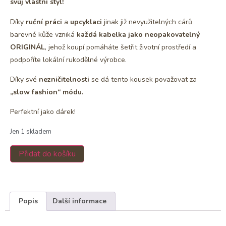
svůj vlastní styl!
Díky
ruční práci
a
upcyklaci
jinak již nevyužitelných cárů
barevné kůže vzniká
každá kabelka jako neopakovatelný
ORIGINÁL
, jehož koupí pomáháte šetřit životní prostředí a
podpoříte lokální rukodělné výrobce.
Díky své
nezničitelnosti
se dá tento kousek považovat za
„slow fashion“ módu.
Perfektní jako dárek!
Jen 1 skladem
Přidat do košíku
Popis
Další informace