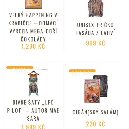
VELKÝ HAPPENING V
KRABIČCE – DOMÁCÍ
UNISEX TRIČKO
VÝROBA MEGA-OBŘÍ
FASÁDA Z LAHVÍ
ČOKOLÁDY
999
KČ
1.200
KČ
NOVINKA
NOVINKA
DIVNÉ ŠATY „UFO
PILOT“ – AUTOR MAE
CIGÁN(SKÝ SALÁM)
SARA
220
KČ
1.999
KČ